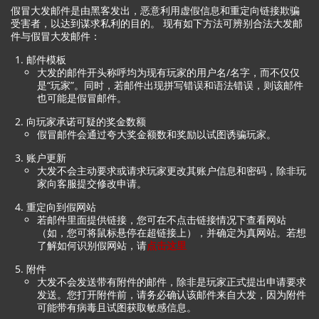
假冒大发邮件是由黑客发出，恶意利用虚假信息和重定向链接欺骗
受害者，以达到谋求私利的目的。 现有如下方法可辨别合法大发邮
件与假冒大发邮件：
邮件模板
大发的邮件开头称呼均为现有玩家的用户名/名字，而不仅仅
是“玩家”。同时，若邮件出现拼写错误和语法错误，则该邮件
也可能是假冒邮件。
向玩家承诺可疑的奖金数额
假冒邮件会通过夸大奖金额数和奖励以试图诱骗玩家。
账户更新
大发不会主动要求或请求玩家更改其账户信息和密码，除非玩
家向客服提交修改申请。
重定向到假网站
若邮件里面提供链接，您可在不点击链接情况下查看网站
（如，您可将鼠标悬停在超链接上），并确定为真网站。若想
了解如何识别假网站，请
点击这里
附件
大发不会发送带有附件的邮件，除非是玩家正式提出申请要求
发送。您打开附件前，请务必确认该邮件来自大发，因为附件
可能带有病毒且试图获取敏感信息。