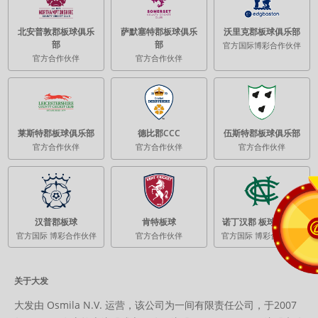
北安普敦郡板球俱乐
萨默塞特郡板球俱乐
沃里克郡板球俱乐部
部
部
官方国际博彩合作伙伴
官方合作伙伴
官方合作伙伴
莱斯特郡板球俱乐部
德比郡CCC
​​伍斯特郡板球俱乐部
官方合作伙伴
官方合作伙伴
官方合作伙伴
汉普郡板球
肯特板球
诺丁汉郡 板球俱乐部
官方国际 博彩合作伙伴
官方合作伙伴
官方国际 博彩合作伙伴
关于大发
大发由 Osmila N.V. 运营，该公司为一间有限责任公司，于2007