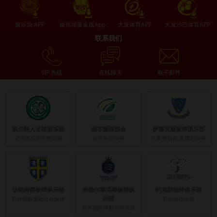
娱乐场 APP
娱乐场黄金版App
大发体育APP
大发沙巴体育APP
联系我们
VIP 热线
在线聊天
电子邮件
凯尔特人足球俱乐部
南非板球协会
萨塞克斯板球俱乐部
官方俱乐部主赞助商
官方合作伙伴
主要赞助商 及博彩伙伴
达勒姆郡板球俱乐部
米德尔塞克斯板球俱
约克郡板球俱乐部
乐部
官方国际博彩合作伙伴
官方合作伙伴
官方国际博彩合作伙伴