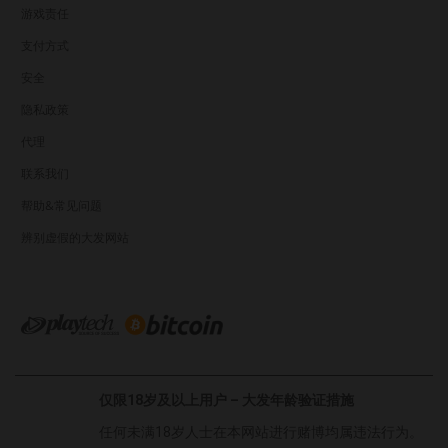
游戏责任
支付方式
安全
隐私政策
代理
联系我们
帮助&常见问题
辨别虚假的大发网站
仅限18岁及以上用户 – 大发年龄验证措施
任何未满18岁人士在本网站进行赌博均属违法行为。